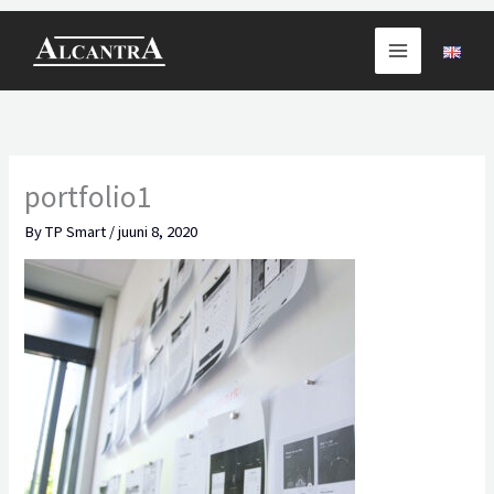
Skip
to
content
portfolio1
By
TP Smart
/
juuni 8, 2020