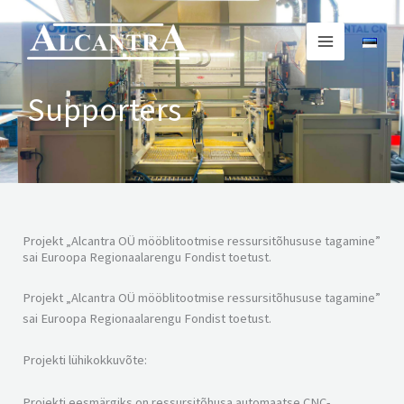
Skip
to
content
Supporters
Projekt „Alcantra OÜ mööblitootmise ressursitõhususe tagamine”
sai Euroopa Regionaalarengu Fondist toetust.
Projekt „Alcantra OÜ mööblitootmise ressursitõhususe tagamine”
sai Euroopa Regionaalarengu Fondist toetust.
Projekti lühikokkuvõte:
Projekti eesmärgiks on ressursitõhusa automaatse CNC-