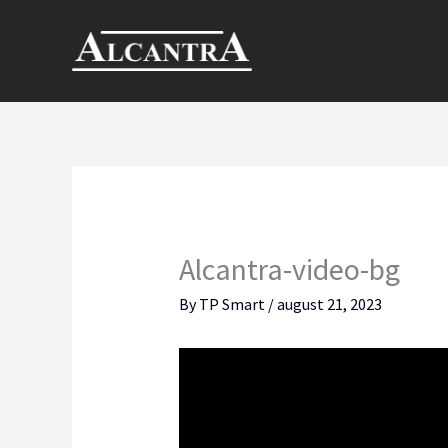
Skip
to
content
Alcantra-video-bg
By
TP Smart
/
august 21, 2023
Videoesitaja