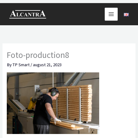
Skip
to
content
Foto-production8
By
TP Smart
/
august 21, 2023