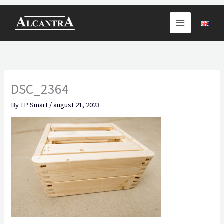
Skip
to
content
DSC_2364
By
TP Smart
/
august 21, 2023