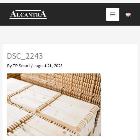
Skip
to
content
DSC_2243
By
TP Smart
/
august 21, 2023