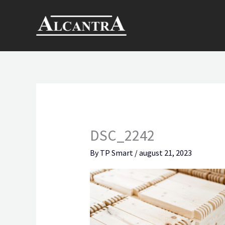
Skip
to
content
DSC_2242
By
TP Smart
/
august 21, 2023