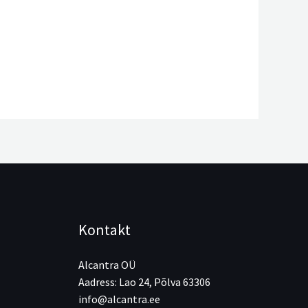
Kontakt
Alcantra OÜ
Aadress: Lao 24, Põlva 63306
info@alcantra.ee