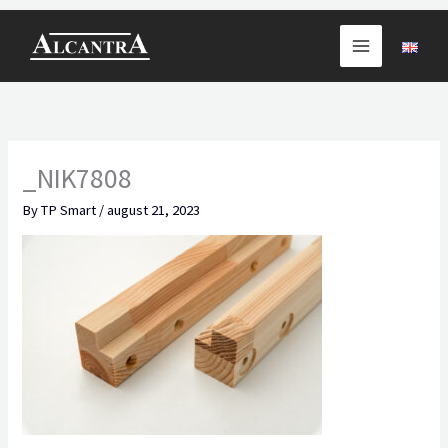
Skip
to
content
_NIK7808
By
TP Smart
/
august 21, 2023