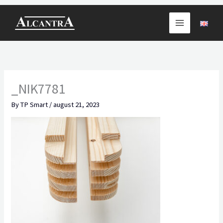
Skip
to
content
_NIK7781
By
TP Smart
/
august 21, 2023