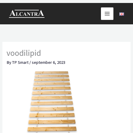
Skip
to
content
voodilipid
By
TP Smart
/
september 6, 2023