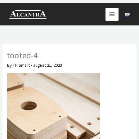
Skip
to
content
tooted-4
By
TP Smart
/
august 21, 2023